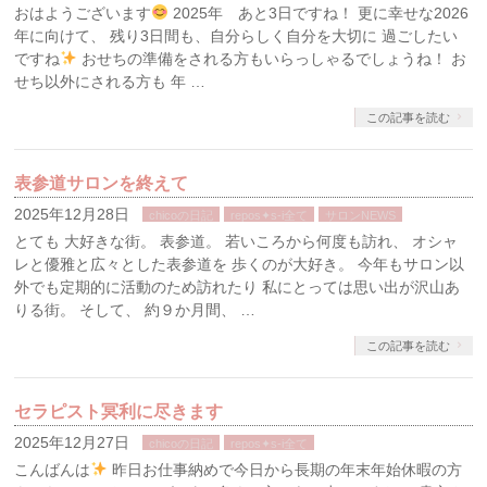
おはようございます
2025年 あと3日ですね！ 更に幸せな2026
年に向けて、 残り3日間も、自分らしく自分を大切に 過ごしたい
ですね
おせちの準備をされる方もいらっしゃるでしょうね！ お
せち以外にされる方も 年 …
この記事を読む
表参道サロンを終えて
2025年12月28日
chicoの日記
repos✦s-i全て
サロンNEWS
とても 大好きな街。 表参道。 若いころから何度も訪れ、 オシャ
レと優雅と広々とした表参道を 歩くのが大好き。 今年もサロン以
外でも定期的に活動のため訪れたり 私にとっては思い出が沢山あ
りる街。 そして、 約９か月間、 …
この記事を読む
セラピスト冥利に尽きます
2025年12月27日
chicoの日記
repos✦s-i全て
こんばんは
昨日お仕事納めで今日から長期の年末年始休暇の方