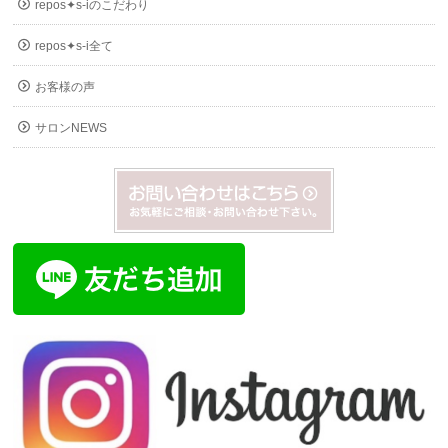
repos✦s-iのこだわり
repos✦s-i全て
お客様の声
サロンNEWS