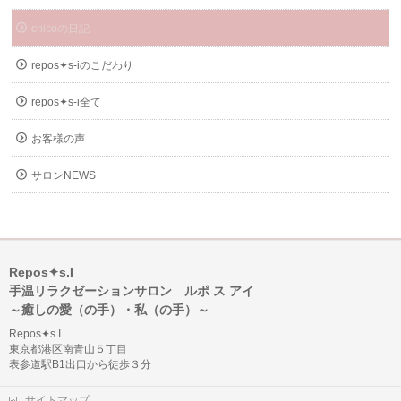
chicoの日記
repos✦s-iのこだわり
repos✦s-i全て
お客様の声
サロンNEWS
Repos✦s.I
手温リラクゼーションサロン ルポ ス アイ
～癒しの愛（の手）・私（の手）～
Repos✦s.I
東京都港区南青山５丁目
表参道駅B1出口から徒歩３分
サイトマップ