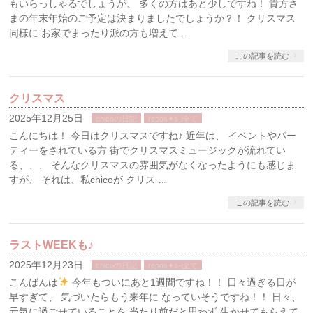
もいらっしゃるでしょうが、 多くの方はあと少しですね！ 貴方さ
まの年末年始のご予定は決まりましたでしょうか？！ クリスマス
同様に お家でまったり派の方も増えて …
この記事を読む
クリスマス
2025年12月25日
chicoの日記
repos✦s-i全て
こんにちは！ 今日はクリスマスですね♪ 近年は、 イベントやパー
ティーをされている方 街でクリスマスミュージックが流れてい
る、、、 そんなクリスマスの雰囲気がなくなったようにも感じま
すが、 それは、私chicoが クリス …
この記事を読む
ラストWEEKも♪
2025年12月23日
chicoの日記
repos✦s-i全て
こんばんは
今年もついにあと1週間ですね！！ 日々過ぎる日が
早すぎて、 気づいたらもう来年に なっていそうですね！！ 日々、
元気に過ごせていることを 当たり前だと思わず 生かせてもらえて