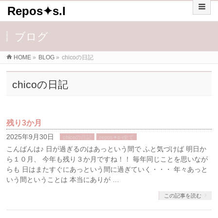
Repos✦s.I
ブログ
HOME
»
BLOG
»
chicoの日記
chicoの日記
残り3か月
2025年9月30日
chicoの日記
repos✦s-i全て
こんばんは♪ 日が過ぎるのはあっという間で ふと気づけば 明日か
ら１０月、 今年も残り３か月ですね！！ 毎年同じことを思いなが
らも 日はまたすぐにあっという間に過ぎていく・・・ 年々あっと
いう間ということは 本当にありが …
この記事を読む