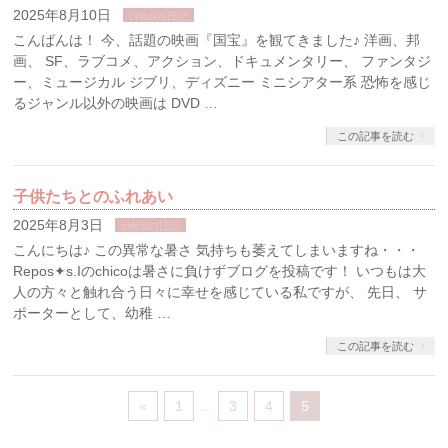
2025年8月10日
chicoの日記
こんばんは！ 今、話題の映画『国宝』を観てきました♪ 洋画、邦
画、 SF、ラブコメ、アクション、ドキュメンタリー、 ファンタジ
ー、ミュージカル ジブリ、ディズニー ミニシアター系 恐怖を感じ
るジャンル以外の映画は DVD …
この記事を読む
子供たちとのふれあい
2025年8月3日
chicoの日記
こんにちは♪ この異常な暑さ 気持ちも萎えてしまいますね・・・
Repos✦s.Iのchicoは暑さに負けずブログを投稿です！ いつもは大
人の方々と触れ合う日々に幸せを感じている私ですが、 先日、 サ
ポーターとして、幼稚 …
この記事を読む
«
1
…
3
4
5