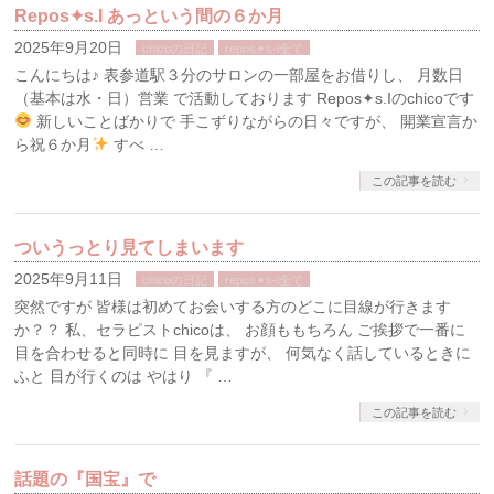
Repos✦s.I あっという間の６か月
2025年9月20日
chicoの日記
repos✦s-i全て
こんにちは♪ 表参道駅３分のサロンの一部屋をお借りし、 月数日
（基本は水・日）営業 で活動しております Repos✦s.Iのchicoです
新しいことばかりで 手こずりながらの日々ですが、 開業宣言か
ら祝６か月
すべ …
この記事を読む
ついうっとり見てしまいます
2025年9月11日
chicoの日記
repos✦s-i全て
突然ですが 皆様は初めてお会いする方のどこに目線が行きます
か？？ 私、セラピストchicoは、 お顔ももちろん ご挨拶で一番に
目を合わせると同時に 目を見ますが、 何気なく話しているときに
ふと 目が行くのは やはり 『 …
この記事を読む
話題の『国宝』で