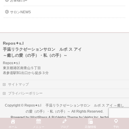
お客様の声
サロンNEWS
Repos✦s.I
手温リラクゼーションサロン ルポ ス アイ
～癒しの愛（の手）・私（の手）～
Repos✦s.I
東京都港区南青山５丁目
表参道駅B1出口から徒歩３分
サイトマップ
プライバシーポリシー
Copyright ©
Repos✦s.I 手温リラクゼーションサロン ルポ ス アイ ～癒し
の愛（の手）・私（の手）～
All Rights Reserved.
Powered by
WordPress
&
BizVektor Theme
by
Vektor,Inc.
technology.
ホーム
メニュー
ブログ
店舗情報
予約