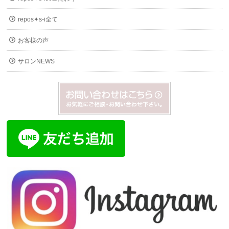
repos✦s-i全て
お客様の声
サロンNEWS