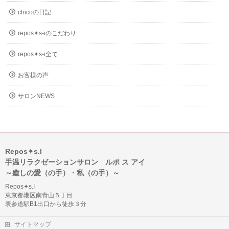
chicoの日記
repos✦s-iのこだわり
repos✦s-i全て
お客様の声
サロンNEWS
Repos✦s.I
手温リラクゼーションサロン ルポ ス アイ
～癒しの愛（の手）・私（の手）～
Repos✦s.I
東京都港区南青山５丁目
表参道駅B1出口から徒歩３分
サイトマップ