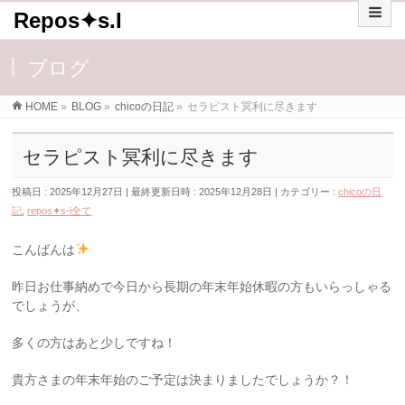
Repos✦s.I
ブログ
HOME
»
BLOG
»
chicoの日記
»
セラピスト冥利に尽きます
セラピスト冥利に尽きます
投稿日 : 2025年12月27日
最終更新日時 : 2025年12月28日
カテゴリー :
chicoの日
記
,
repos✦s-i全て
こんばんは
昨日お仕事納めで今日から長期の年末年始休暇の方もいらっしゃる
でしょうが、
多くの方はあと少しですね！
貴方さまの年末年始のご予定は決まりましたでしょうか？！