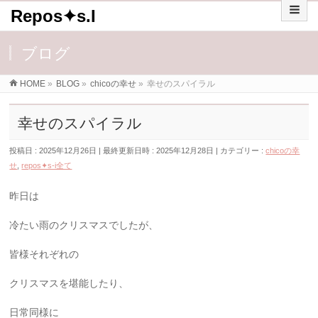
Repos✦s.I
ブログ
HOME
»
BLOG
»
chicoの幸せ
»
幸せのスパイラル
幸せのスパイラル
投稿日 : 2025年12月26日
最終更新日時 : 2025年12月28日
カテゴリー :
chicoの幸
せ
,
repos✦s-i全て
昨日は
冷たい雨のクリスマスでしたが、
皆様それぞれの
クリスマスを堪能したり、
日常同様に