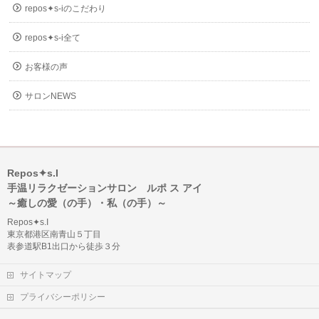
repos✦s-iのこだわり
repos✦s-i全て
お客様の声
サロンNEWS
Repos✦s.I
手温リラクゼーションサロン ルポ ス アイ
～癒しの愛（の手）・私（の手）～
Repos✦s.I
東京都港区南青山５丁目
表参道駅B1出口から徒歩３分
サイトマップ
プライバシーポリシー