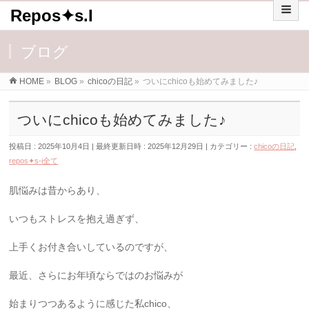
Repos✦s.I
ブログ
HOME
»
BLOG
»
chicoの日記
»
ついにchicoも始めてみました♪
ついにchicoも始めてみました♪
投稿日 : 2025年10月4日
最終更新日時 : 2025年12月29日
カテゴリー :
chicoの日記
,
repos✦s-i全て
肌悩みは昔からあり、
いつもストレスを抱え過ぎず、
上手くお付き合いしているのですが、
最近、さらにお年頃ならではのお悩みが
始まりつつあるように感じた私chico、