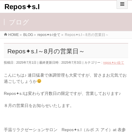
Repos✦s.I
ブログ
HOME
»
BLOG
»
repos✦s-i全て
»
Repos✦s.I～8月の営業日～
Repos✦s.I～8月の営業日～
投稿日 : 2025年7月1日
最終更新日時 : 2025年7月3日
カテゴリー :
repos✦s-i全て
こんにちは♪ 連日猛暑で体調管理も大変ですが、皆さまお元気でお
過ごしでしょうか
Repos✦s.Iは変わらず月数日の限定ですが、営業しております♪
８月の営業日をお知らせいたします。
手温リラクゼーションサロン Repos✦s.I（ルポ ス アイ）at 表参