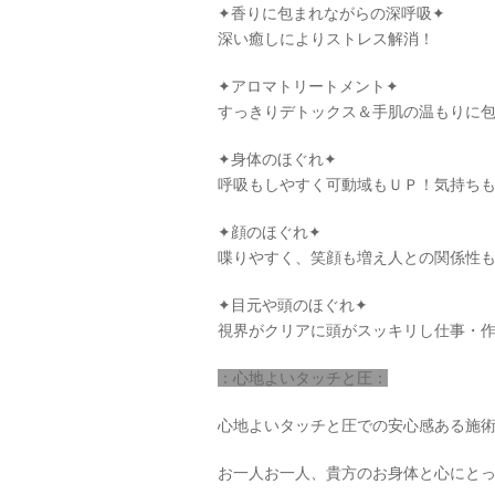
✦香りに包まれながらの深呼吸✦
深い癒しによりストレス解消！
✦アロマトリートメント✦
すっきりデトックス＆手肌の温もりに包
✦身体のほぐれ✦
呼吸もしやすく可動域もＵＰ！気持ち
✦顔のほぐれ✦
喋りやすく、笑顔も増え人との関係性
✦目元や頭のほぐれ✦
視界がクリアに頭がスッキリし仕事・
：心地よいタッチと圧：
心地よいタッチと圧での安心感ある施
お一人お一人、貴方のお身体と心にとっ