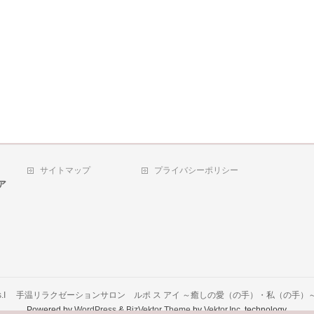
サイトマップ
プライバシーポリシー
ア
s✦s.I 手温リラクゼーションサロン ルポ ス アイ ～癒しの愛（の手）・私（の手）
Powered by
WordPress
&
BizVektor Theme
by
Vektor,Inc.
technology.