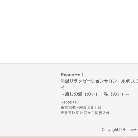
Repos✦s.I
手温リラクゼーションサロン ルポ ス 
イ
～癒しの愛（の手）・私（の手）～
Repos✦s.I
東京都港区南青山５丁目
表参道駅B1出口から徒歩３分
Copyright ©
Repo