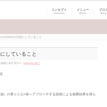
コンセプト
メニュー
ブロ
Consept
Menu
Blog
✦s.Iのchicoが大切にしていること
が大切にしていること
月11日
カテゴリー :
repos✦s-i全て
こと
油）の香りと心×体へアプローチする技術による相乗効果を得ら