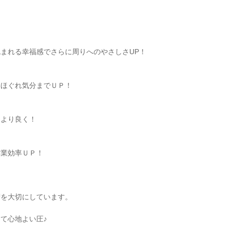
まれる幸福感でさらに周りへのやさしさUP！
もほぐれ気分までＵＰ！
もより良く！
作業効率ＵＰ！
術を大切にしています。
て心地よい圧♪