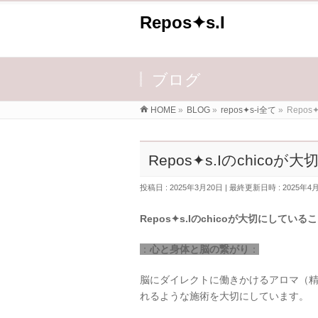
Repos✦s.I
ブログ
HOME
»
BLOG
»
repos✦s-i全て
»
Repos
Repos✦s.Iのchico
投稿日 : 2025年3月20日
最終更新日時 : 2025年4
Repos✦s.Iのchicoが大切にしている
：
心と身体と脳の繋がり
：
脳にダイレクトに働きかけるアロマ（精
れるような施術を大切にしています。