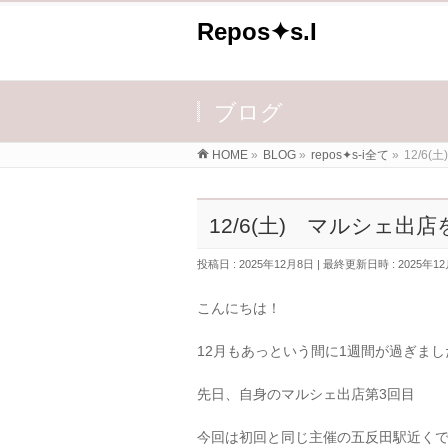
Repos✦s.I
ブログ
HOME
»
BLOG
»
repos✦s-i全て
»
12/6
12/6(土) マルシェ出
投稿日 : 2025年12月8日
最終更新日時 : 2025年12
こんにちは！
12月もあっという間に1週間が過ぎまし
先日、自身のマルシェ出店第3回目
今回は初回と同じ主催の五反田駅近くで