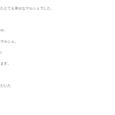
ったとても幸せなマルシェでした。
々や、
のマルシェ。
の
います。
ただいた
。