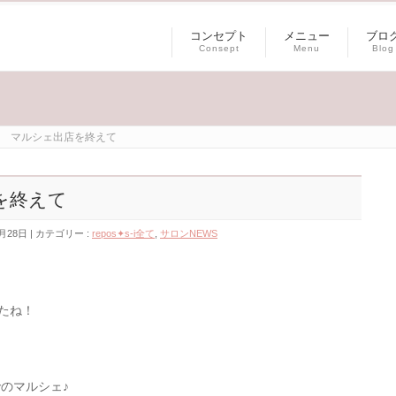
コンセプト
メニュー
ブロ
Consept
Menu
Blog
(土) マルシェ出店を終えて
店を終えて
月28日
カテゴリー :
repos✦s-i全て
,
サロンNEWS
たね！
のマルシェ♪