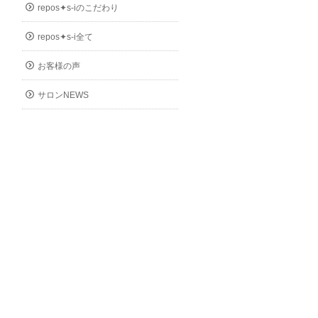
repos✦s-iのこだわり
repos✦s-i全て
お客様の声
サロンNEWS