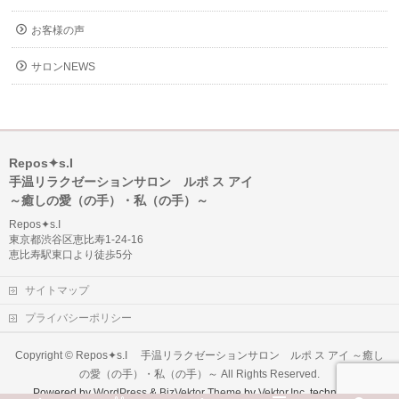
お客様の声
サロンNEWS
Repos✦s.I
手温リラクゼーションサロン ルポ ス アイ
～癒しの愛（の手）・私（の手）～
Repos✦s.I
東京都渋谷区恵比寿1‐24‐16
恵比寿駅東口より徒歩5分
サイトマップ
プライバシーポリシー
Copyright ©
Repos✦s.I 手温リラクゼーションサロン ルポ ス アイ ～癒し
の愛（の手）・私（の手）～
All Rights Reserved.
Powered by
WordPress
&
BizVektor Theme
by
Vektor,Inc.
technology.